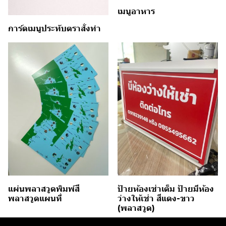
เมนูอาหาร
การ์ดเมนูประทับตราสั่งทำ
แผ่นพลาสวูดพิมพ์สี
ป้ายห้องเช่าเต็ม ป้ายมีห้อง
พลาสวูดแผนที่
ว่างให้เช่า สีแดง-ขาว
(พลาสวูด)