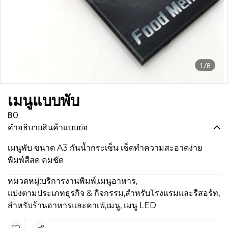
1/8
เมนูแบบพับ
฿0
คำอธิบายสินค้าแบบย่อ
เมนูพับ ขนาด A3 กันน้ำกระเซ็น เช็ดทำความสะอาดง่าย
พิมพ์สีสด คมชัด
หมวดหมู่:
บริการงานพิมพ์
,
เมนูอาหาร
,
แบ่งตามประเภทธุรกิจ & กิจกรรม
,
สำหรับโรงแรมและรีสอร์ท
,
สำหรับร้านอาหารและคาเฟ่
,
เมนู, เมนู LED