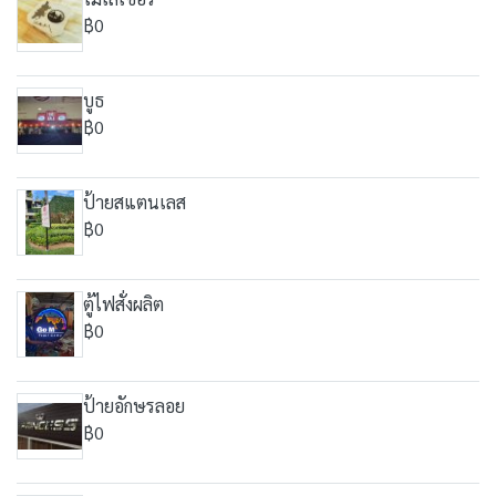
฿0
บูธ
฿0
ป้ายสแตนเลส
฿0
ตู้ไฟสั่งผลิต
฿0
ป้ายอักษรลอย
฿0