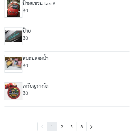
ป้ายแขวน taxi A
฿0
ป้าย
฿0
หมอนลอยน้ำ
฿0
เหรียญรางวัล
฿0
1
2
3
8