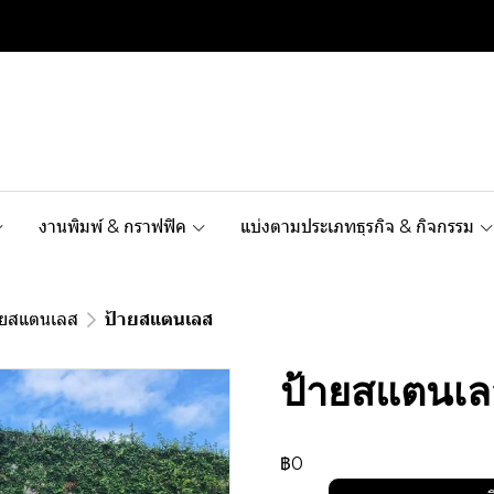
งานพิมพ์ & กราฟฟิค
แบ่งตามประเภทธุรกิจ & กิจกรรม
ายสแตนเลส
ป้ายสแตนเลส
ป้ายสแตนเล
฿0