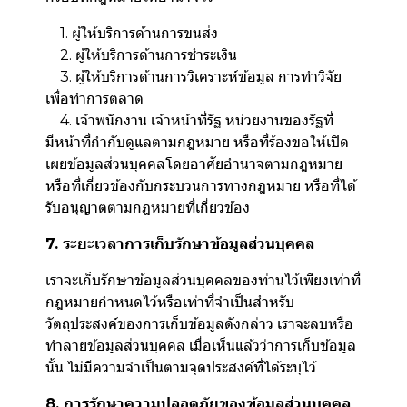
1. ผู้ให้บริการด้านการขนส่ง
2. ผู้ให้บริการด้านการชำระเงิน
3. ผู้ให้บริการด้านการวิเคราะห์ข้อมูล การทำวิจัย
เพื่อทำการตลาด
4. เจ้าพนักงาน เจ้าหน้าที่รัฐ หน่วยงานของรัฐที่
มีหน้าที่กำกับดูแลตามกฎหมาย หรือที่ร้องขอให้เปิด
เผยข้อมูลส่วนบุคคลโดยอาศัยอำนาจตามกฎหมาย
หรือที่เกี่ยวข้องกับกระบวนการทางกฎหมาย หรือที่ได้
รับอนุญาตตามกฎหมายที่เกี่ยวข้อง
7. ระยะเวลาการเก็บรักษาข้อมูลส่วนบุคคล
เราจะเก็บรักษาข้อมูลส่วนบุคคลของท่านไว้เพียงเท่าที่
กฎหมายกำหนดไว้หรือเท่าที่จำเป็นสำหรับ
วัตถุประสงค์ของการเก็บข้อมูลดังกล่าว เราจะลบหรือ
ทำลายข้อมูลส่วนบุคคล เมื่อเห็นแล้วว่าการเก็บข้อมูล
นั้น ไม่มีความจำเป็นตามจุดประสงค์ที่ได้ระบุไว้
8. การรักษาความปลอดภัยของข้อมูลส่วนบุคคล