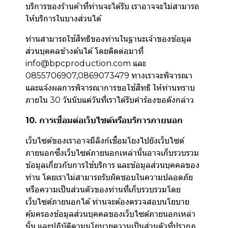
บริการของร้านค้าที่ท่านจะได้รับ เราอาจจะไม่สามารถ
ให้บริการในบางส่วนได้
ท่านสามารถใช้สิทธิของท่านในฐานะเจ้าของข้อมูล
ส่วนบุคคลข้างต้นได้ โดยติดต่อมาที่
info@bpcproduction.com และ
0855706907,0869073479 ทางเราจะพิจารณา
และแจ้งผลการพิจารณาการขอใช้สิทธิ ให้ท่านทราบ
ภายใน 30 วันนับแต่วันที่เราได้รับคำร้องขอดังกล่าว
10. การเชื่อมต่อเว็บไซต์หรือบริการภายนอก
เว็บไซต์ของเราอาจมีลิงก์เชื่อมโยงไปยังเว็บไซต์
ภายนอกซึ่งเว็บไซต์ภายนอกเหล่านั้นอาจเก็บรวบรวม
ข้อมูลเกี่ยวกับการใช้บริการ และข้อมูลส่วนบุคคลของ
ท่าน โดยเราไม่สามารถรับผิดชอบในความปลอดภัย
หรือความเป็นส่วนตัวของท่านที่เก็บรวบรวมโดย
เว็บไซต์ภายนอกได้ ท่านจะต้องตรวจสอบนโยบาย
คุ้มครองข้อมูลส่วนบุคคลของเว็บไซต์ภายนอกเหล่า
นั้น และปฏิบัติตามนโยบายความเป็นส่วนตัวที่ปรากฏ