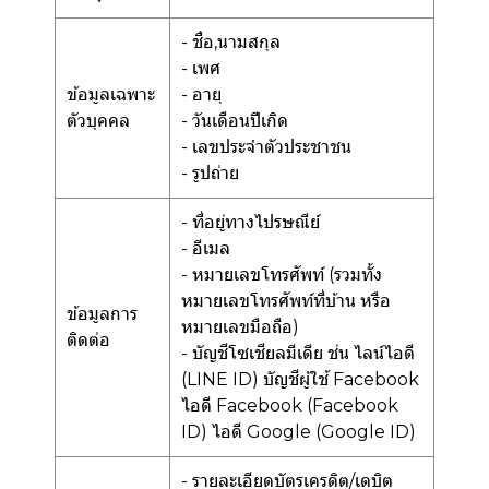
- ชื่อ,นามสกุล
- เพศ
ข้อมูลเฉพาะ
- อายุ
ตัวบุคคล
- วันเดือนปีเกิด
- เลขประจำตัวประชาชน
- รูปถ่าย
- ที่อยู่ทางไปรษณีย์
- อีเมล
- หมายเลขโทรศัพท์ (รวมทั้ง
หมายเลขโทรศัพท์ที่บ้าน หรือ
ข้อมูลการ
หมายเลขมือถือ)
ติดต่อ
- บัญชีโซเชียลมีเดีย ช่น ไลน์ไอดี
(LINE ID) บัญชีผู้ใช้ Facebook
ไอดี Facebook (Facebook
ID) ไอดี Google (Google ID)
- รายละเอียดบัตรเครดิต/เดบิต