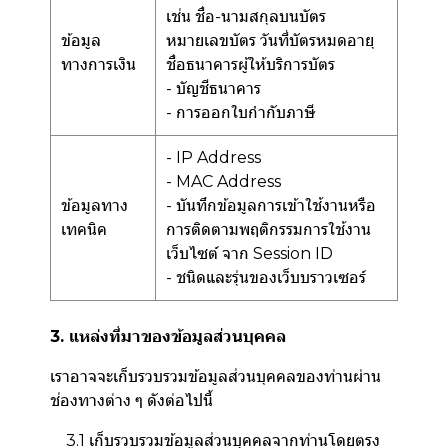
เช่น ชื่อ-นามสกุลบนบัตร
ข้อมูล
หมายเลขบัตร วันที่บัตรหมดอายุ
ทางการเงิน
ชื่อธนาคารผู้ให้บริการบัตร
- บัญชีธนาคาร
- การออกใบกำกับภาษี
- IP Address
- MAC Address
ข้อมูลทาง
- บันทึกข้อมูลการเข้าใช้งานหรือ
เทคนิค
การติดตามพฤติกรรมการใช้งาน
เว็บไซต์ จาก Session ID
- ชนิดและรุ่นของเว็บบราวเซอร์
3. แหล่งที่มาของข้อมูลส่วนบุคคล
เราอาจจะเก็บรวบรวมข้อมูลส่วนบุคคลของท่านผ่าน
ช่องทางต่าง ๆ ดังต่อไปนี้
3.1 เก็บรวบรวมข้อมูลส่วนบุคคลจากท่านโดยตรง