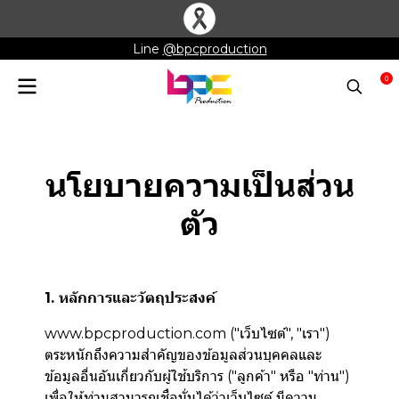
Line
@bpcproduction
0
นโยบายความเป็นส่วน
ตัว
1. หลักการและวัตถุประสงค์
www.bpcproduction.com ("เว็บไซต์", "เรา")
ตระหนักถึงความสำคัญของข้อมูลส่วนบุคคลและ
ข้อมูลอื่นอันเกี่ยวกับผู้ใช้บริการ ("ลูกค้า" หรือ "ท่าน")
เพื่อให้ท่านสามารถเชื่อมั่นได้ว่าเว็บไซต์ มีความ