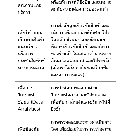
หรือบริการให้ดียิ่งขึ้น และเหมาะ
คุณภาพและ
สมกับความต้องการของลูกค้า
บริการ
การส่งข้อมูลเกี่ยวกับสินค้าและ
เพื่อให้ข้อมูล
บริการ เพื่อมอบสิทธิพิเศษ โปร
เกี่ยวกับสินค้า
โมทชั่น ส่วนลด และข้อเสนอ
และบริการ
พิเศษ เกี่ยวกับสินค้าและบริการ
หรือการ
ของร้านค้า ให้แก่ลูกค้าผ่านทาง
ประชาสัมพันธ์
อีเมล เอสเอ็มเอส และไปรษณีย์
ทางการตลาด
(เมื่อเราได้รับคำยินยอมโดยชัด
แจ้งจากท่านแล้ว)
เพื่อการ
การนำข้อมูลของลูกค้ามา
วิเคราะห์
วิเคราะห์ตลาด และวิจัยตลาด
ข้อมูล (Data
เพื่อพัฒนาสินค้าและบริการให้ดี
Analytics)
ยิ่งขึ้น
การตรวจสอบและการดำเนินการ
เพื่อป้องกัน
ใดๆ เพื่อป้องกันการกระทำความ