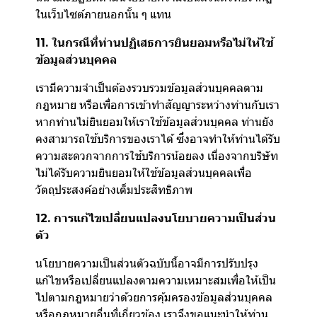
ในเว็บไซต์ภายนอกนั้น ๆ แทน
11. ในกรณีที่ท่านปฏิเสธการยินยอมหรือไม่ให้ใช้
ข้อมูลส่วนบุคคล
เรามีความจำเป็นต้องรวบรวมข้อมูลส่วนบุคคลตาม
กฎหมาย หรือเพื่อการเข้าทำสัญญาระหว่างท่านกับเรา
หากท่านไม่ยินยอมให้เราใช้ข้อมูลส่วนบุคคล ท่านยัง
คงสามารถใช้บริการของเราได้ ซึ่งอาจทำให้ท่านได้รับ
ความสะดวกจากการใช้บริการน้อยลง เนื่องจากบริษัท
ไม่ได้รับความยินยอมให้ใช้ข้อมูลส่วนบุคคลเพื่อ
วัตถุประสงค์อย่างเต็มประสิทธิภาพ
12. การแก้ไขเปลี่ยนแปลงนโยบายความเป็นส่วน
ตัว
นโยบายความเป็นส่วนตัวฉบับนี้อาจมีการปรับปรุง
แก้ไขหรือเปลี่ยนแปลงตามความเหมาะสมเพื่อให้เป็น
ไปตามกฎหมายว่าด้วยการคุ้มครองข้อมูลส่วนบุคคล
หรือกฎหมายอื่นที่เกี่ยวข้อง เราจึงขอแนะนำให้ท่าน