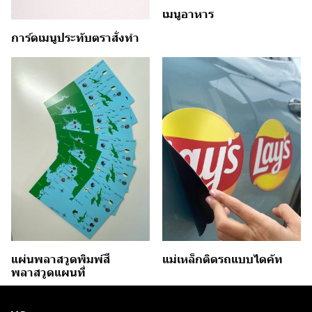
เมนูอาหาร
การ์ดเมนูประทับตราสั่งทำ
แผ่นพลาสวูดพิมพ์สี
แม่เหล็กติดรถแบบไดคัท
พลาสวูดแผนที่