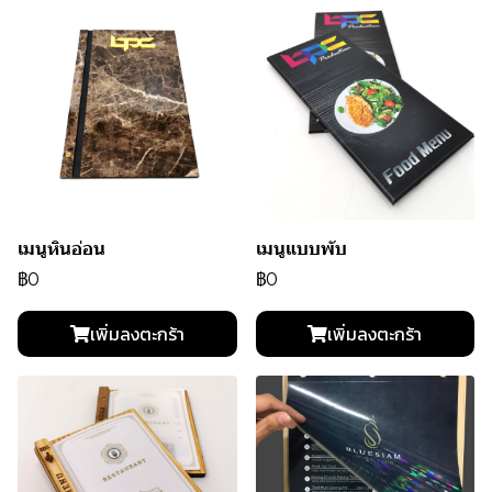
เมนูหินอ่อน
เมนูแบบพับ
฿0
฿0
เพิ่มลงตะกร้า
เพิ่มลงตะกร้า