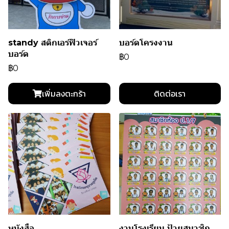
standy สติกเอร์ฟิวเจอร์
บอร์ดโครงงาน
บอร์ด
฿0
฿0
เพิ่มลงตะกร้า
ติดต่อเรา
หนังสือ
งานโรงเรียน ป้ายสมาชิก