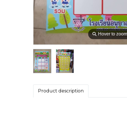
⚲
Hover to zoo
Product description