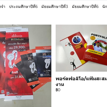
งจำ
ประถมศึกษาปีที่6
มัธยมศึกษาปีที่3
มัธยมศึกษาปีที่6
นั
พอร์ตฟอลิโอ/แฟ้มสะส
งาน
฿0