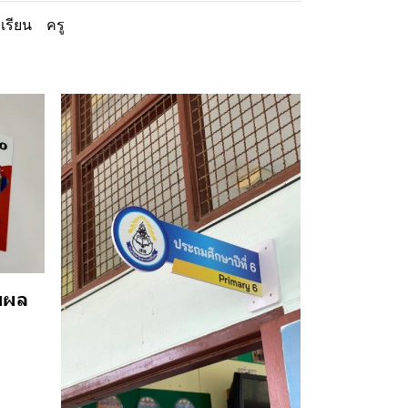
กเรียน
ครู
มผล