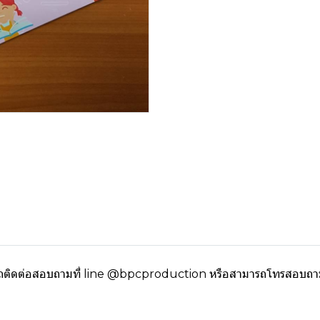
ถติดต่อสอบถามที่ line @bpcproduction หรือสามารถโทรสอบถามรา