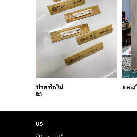
ป้ายชื่อไม้
แผ่น
฿0
US
Contact US