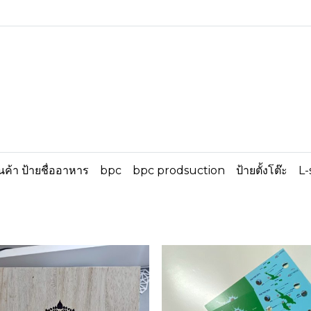
ินค้า ป้ายชื่ออาหาร
bpc
bpc prodsuction
ป้ายตั้งโต๊ะ
L-