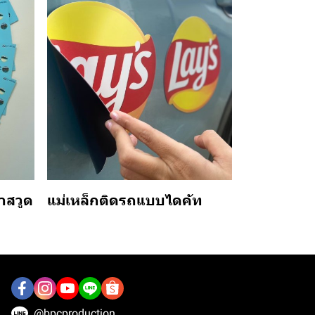
าสวูด
แม่เหล็กติดรถแบบไดคัท
@bpcproduction