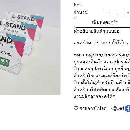
฿60
จำนวน
เพิ่มลงตะกร้า
คำอธิบายสินค้าแบบย่อ
อะครีลิค L-Stand ตั้งโต๊ะ 
หมวดหมู่:
ป้าย
,
ป้ายอะคริลิก
,
ป
บูธแสดงสินค้า และอุปกรณ์ส
ป้ายและอุปกรณ์ออกบูธอื่นๆ
,
สำหรับโรงแรมและรีสอร์ท
,
ป
ป้ายตั้งโต๊ะ
,
สำหรับร้านค้าปล
สำหรับบริษัทพัฒนาอสังหาริ
งานผลิตจากอะคริลิก
รายการโปรด
แชร์