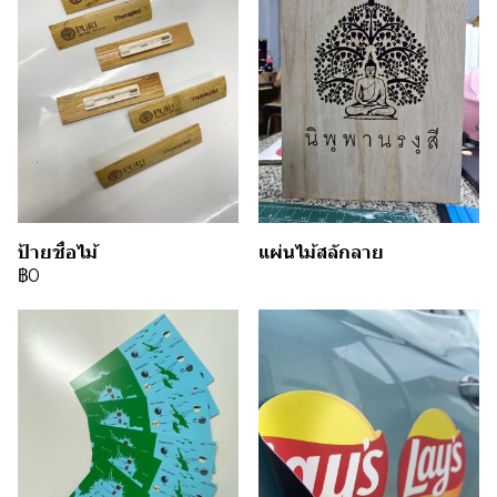
ป้ายชื่อไม้
แผ่นไม้สลักลาย
฿0