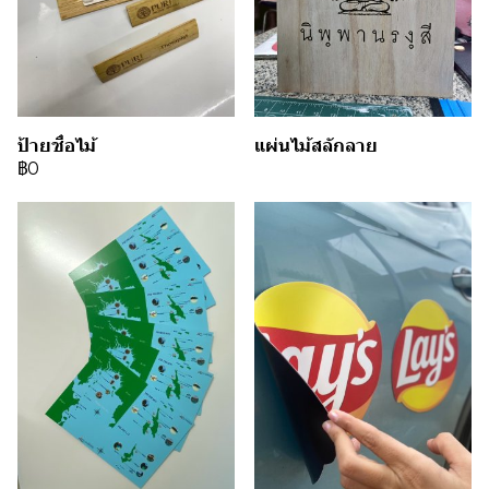
ป้ายชื่อไม้
แผ่นไม้สลักลาย
฿0