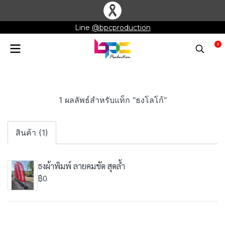
Line
@bpcproduction
0
1 ผลลัพธ์สำหรับแท็ก "ธงโลโก้"
สินค้า (1)
ธงผ้าพิมพ์ ลายคมชัด สุดล้ำ
฿0