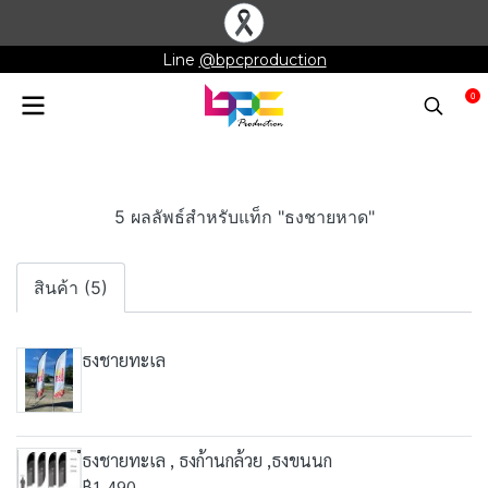
Line
@bpcproduction
0
5 ผลลัพธ์สำหรับแท็ก "ธงชายหาด"
สินค้า (5)
ธงชายทะเล
ธงชายทะเล , ธงก้านกล้วย ,ธงขนนก
฿1,490