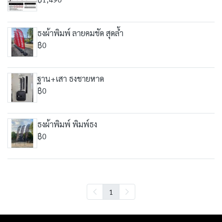
ธงผ้าพิมพ์ ลายคมชัด สุดล้ำ
฿0
ฐาน+เสา ธงชายหาด
฿0
ธงผ้าพิมพ์ พิมพ์ธง
฿0
1