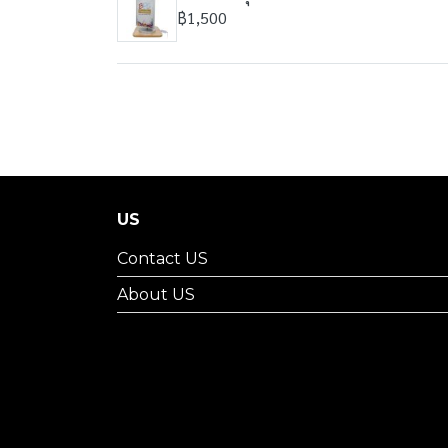
฿1,500
US
Contact US
About US