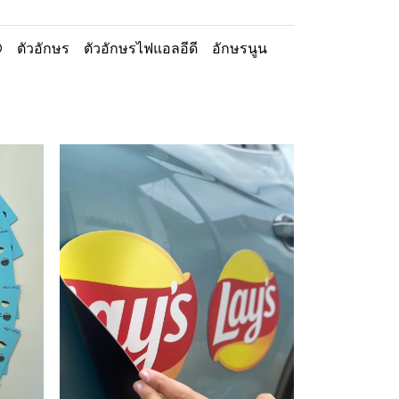
D
ตัวอักษร
ตัวอักษรไฟแอลอีดี
อักษรนูน