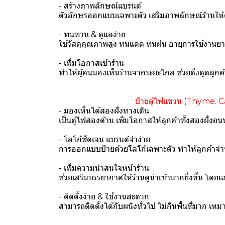
- สร้างภาพลักษณ์แบรนด์
ตัวอักษรออกแบบเฉพาะตัว เสริมภาพลักษณ์ร้านให้ดูพร
- ทนทาน & ดูแลง่าย
ใช้วัสดุคุณภาพสูง ทนแดด ทนฝน อายุการใช้งานยา
- เพิ่มโอกาสเข้าร้าน
ทำให้ผู้คนมองเห็นร้านจากระยะไกล ช่วยดึงดูดลูกค
️ ป้ายตู้ไฟแขวน (Thyme. Café & B
- มองเห็นได้สองฝั่งทางเดิน
เป็นตู้ไฟสองด้าน เพิ่มโอกาสให้ลูกค้าทั้งสองฝั่งถ
- โลโก้ชัดเจน แบรนด์จำง่าย
การออกแบบป้ายด้วยโลโก้เฉพาะตัว ทำให้ลูกค้าจำชื่
- เพิ่มความน่าสนใจหน้าร้าน
ช่วยเสริมบรรยากาศให้ร้านดูน่าเข้ามากยิ่งขึ้น โดยเ
- ติดตั้งง่าย & ใช้งานสะดวก
สามารถติดตั้งได้กับผนังทั่วไป ไม่กินพื้นที่มาก เ