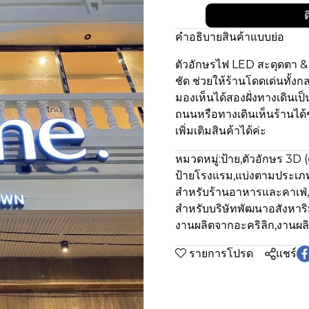
ต
คำอธิบายสินค้าแบบย่อ
ตัวอักษรไฟ LED สะดุดตา & 
ชัด ช่วยให้ร้านโดดเด่นทั้ง
มองเห็นได้สองฝั่งทางเดินเป็น
ถนนหรือทางเดินเห็นร้านไ
เพิ่มเติมสินค้าได้ค่ะ
หมวดหมู่:
ป้าย
,
ตัวอักษร 3D (
ป้ายโรงแรม
,
แบ่งตามประเภท
สำหรับร้านอาหารและคาเฟ่
,
สำหรับบริษัทพัฒนาอสังหาริ
งานผลิตจากอะคริลิก
,
งานผล
รายการโปรด
แชร์