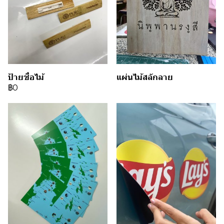
ป้ายชื่อไม้
แผ่นไม้สลักลาย
฿0