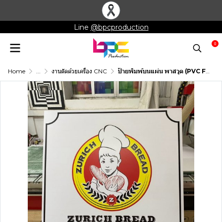
Line
@bpcproduction
0
Home
...
งานตัดด้วยเครื่อง CNC
ป้ายพิมพ์บนแผ่น พาสวูด (PVC Foam Board)