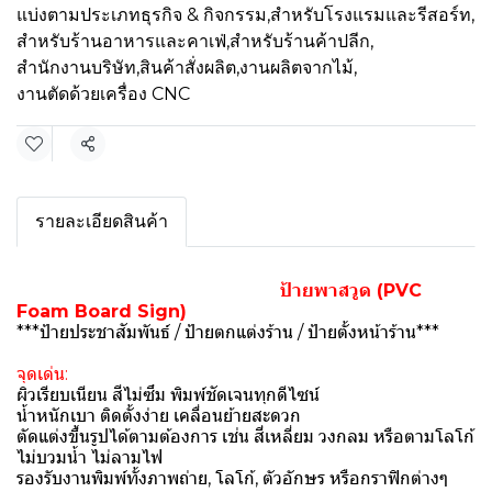
แบ่งตามประเภทธุรกิจ & กิจกรรม
,
สำหรับโรงแรมและรีสอร์ท
,
สำหรับร้านอาหารและคาเฟ่
,
สำหรับร้านค้าปลีก
,
สำนักงานบริษัท
,
สินค้าสั่งผลิต
,
งานผลิตจากไม้
,
งานตัดด้วยเครื่อง CNC
แชร์
รายละเอียดสินค้า
ป้ายพาสวูด (PVC
Foam Board Sign)
***ป้ายประชาสัมพันธ์ / ป้ายตกแต่งร้าน / ป้ายตั้งหน้าร้าน***
จุดเด่น:
ผิวเรียบเนียน สีไม่ซึม พิมพ์ชัดเจนทุกดีไซน์
น้ำหนักเบา ติดตั้งง่าย เคลื่อนย้ายสะดวก
ตัดแต่งขึ้นรูปได้ตามต้องการ เช่น สี่เหลี่ยม วงกลม หรือตามโลโก้
ไม่บวมน้ำ ไม่ลามไฟ
รองรับงานพิมพ์ทั้งภาพถ่าย, โลโก้, ตัวอักษร หรือกราฟิกต่างๆ