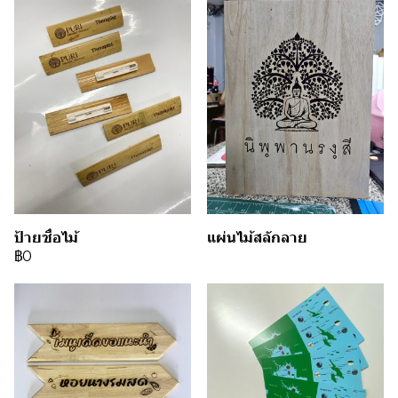
ป้ายชื่อไม้
แผ่นไม้สลักลาย
฿0