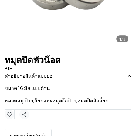
1/3
หมุดปิดหัวน๊อต
฿18
คำอธิบายสินค้าแบบย่อ
ขนาด 16 มิล แบบด้าน
หมวดหมู่:
ป้าย
,
น๊อตและหมุดยึดป้าย
,
หมุดปิดหัวน็อต
แชร์
รายละเอียดสินค้า