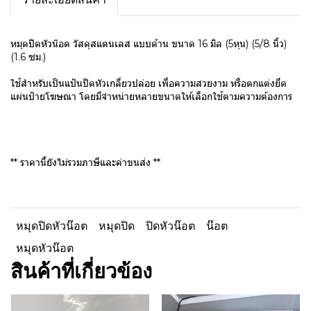
หมุดปิดหัวน๊อต วัสดุสแตนเลส แบบด้าน ขนาด 16 มิล (5หุน) (5/8 นิ้ว)
(1.6 ซม.)
ใช้สำหรับเป็นแป้นปิดหัวเกลี่ยวปล่อย เพื่อความสวยงาม หรือตกแต่งยึด
แผ่นป้ายโฆษณา โดยมีจำหน่ายหลายขนาดให้เลือกใช้ตามความต้องการ
** ราคานี้ยังไม่รวมภาษีและค่าขนส่ง **
หมุดปิดหัวน๊อต
หมุดปิด
ปิดหัวน๊อต
น๊อต
หมุดหัวน๊อต
สินค้าที่เกี่ยวข้อง