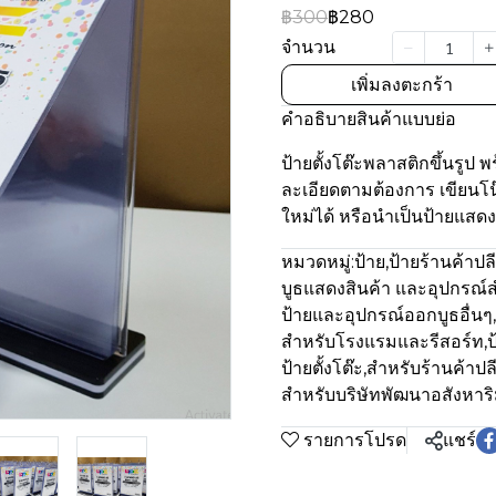
฿300
฿280
จำนวน
เพิ่มลงตะกร้า
คำอธิบายสินค้าแบบย่อ
ป้ายตั้งโต๊ะพลาสติกขึ้นรูป
ละเอียดตามต้องการ เขียนโ
ใหม่ได้ หรือนำเป็นป้ายแสดง
หมวดหมู่:
ป้าย
,
ป้ายร้านค้าปล
บูธแสดงสินค้า และอุปกรณ์ส
ป้ายและอุปกรณ์ออกบูธอื่นๆ
,
สำหรับโรงแรมและรีสอร์ท
,
ป
ป้ายตั้งโต๊ะ
,
สำหรับร้านค้าปล
สำหรับบริษัทพัฒนาอสังหาริ
รายการโปรด
แชร์