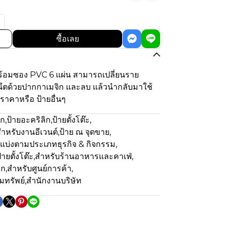
ซื้อเลย
 พร้อมซอง PVC 6 แผ่น สามารถเปลี่ยนราย
น๊ตด้วยปากกาเมจิก และลบ แล้วนำกลับมาใช้
ราคาหรือ ป้ายอื่นๆ
ีก
,
ป้ายอะคริลิก
,
ป้ายตั้งโต๊ะ
,
ำหรับงานอีเวนต์
,
ป้าย ณ จุดขาย
,
แบ่งตามประเภทธุรกิจ & กิจกรรม
,
้ายตั้งโต๊ะ
,
สำหรับร้านอาหารและคาเฟ่
,
ีก
,
สำหรับศูนย์การค้า
,
มทรัพย์
,
สำนักงานบริษัท