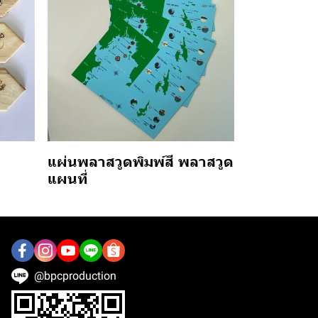
ร
แผ่นพลาสวูดพิมพ์สี พลาสวูด
แผนที่
@bpcproduction