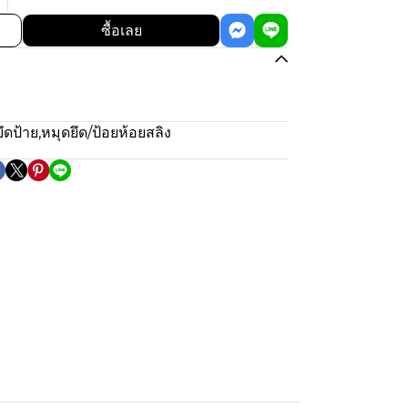
ซื้อเลย
ึดป้าย
,
หมุดยึด/ป้อยห้อยสลิง