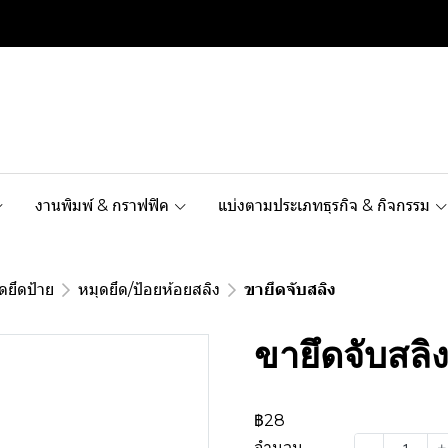
งานพิมพ์ & กราฟฟิค
แบ่งตามประเภทธุรกิจ & กิจกรรม
ดยึดป้าย
หมุดยึด/ป้อยห้อยสลิง
ขายึดจับสลิง
ขายึดจับสลิ
฿28
จำนวน