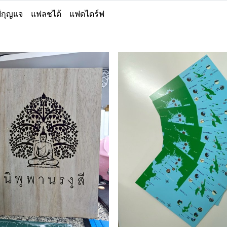
์กุญแจ
แฟลชได้
แฟดไดร์ฟ