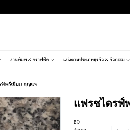
งานพิมพ์ & กราฟฟิค
แบ่งตามประเภทธุรกิจ & กิจกรรม
์พรีเมี่ยม กุญแจ
แฟรชไดรฟ์พร
฿0
จำนวน