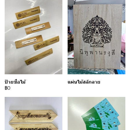
ป้ายชื่อไม้
แผ่นไม้สลักลาย
฿0