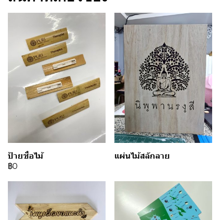
ป้ายชื่อไม้
แผ่นไม้สลักลาย
฿0