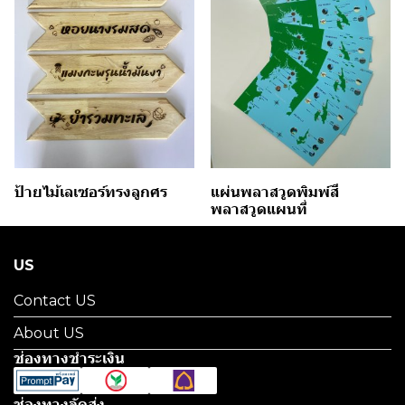
ป้ายไม้เลเซอร์ทรงลูกศร
แผ่นพลาสวูดพิมพ์สี
พลาสวูดแผนที่
US
Contact US
About US
ช่องทางชำระเงิน
ช่องทางจัดส่ง