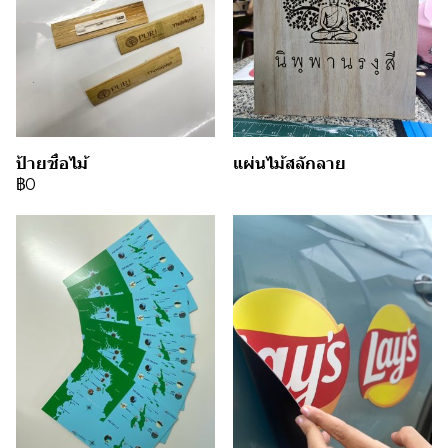
ป้ายชื่อไม้
แผ่นไม้สลักลาย
฿0