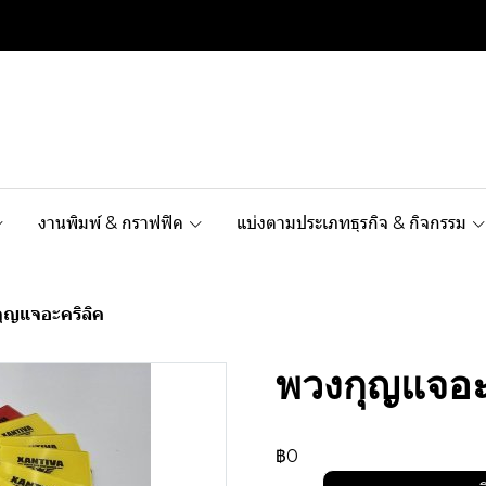
งานพิมพ์ & กราฟฟิค
แบ่งตามประเภทธุรกิจ & กิจกรรม
ุญแจอะคริลิค
พวงกุญแจอะ
฿0