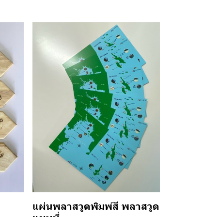
ร
แผ่นพลาสวูดพิมพ์สี พลาสวูด