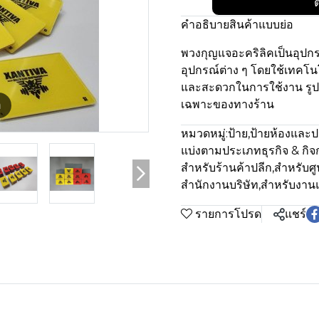
ต
คำอธิบายสินค้าแบบย่อ
พวงกุญแจอะคริลิคเป็นอุปกร
อุปกรณ์ต่าง ๆ โดยใช้เทคโ
และสะดวกในการใช้งาน รูปแ
เฉพาะของทางร้าน
m
หมวดหมู่:
ป้าย
,
ป้ายห้องและป
แบ่งตามประเภทธุรกิจ & กิ
สำหรับร้านค้าปลีก
,
สำหรับศู
สำนักงานบริษัท
,
สำหรับงาน
รายการโปรด
แชร์