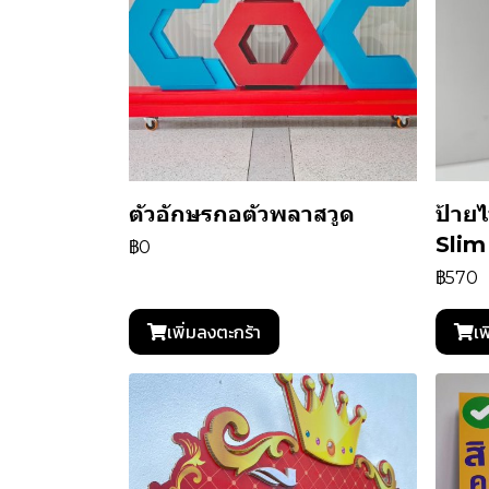
ตัวอักษรกอตัวพลาสวูด
ป้ายไ
Slim
฿0
฿570
เพิ่มลงตะกร้า
เพ