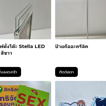
ฟตั้งโต๊ะ Stella LED
ป้ายถืออะครีลิค
 สีขาว
ิ่มลงตะกร้า
ติดต่อเรา