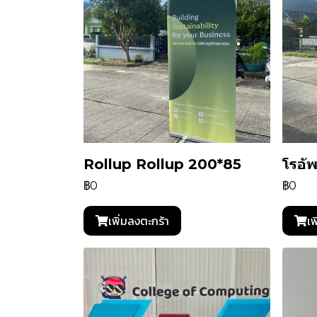
Rollup Rollup 200*85
โรอั
฿0
฿0
เพิ่มลงตะกร้า
เพ