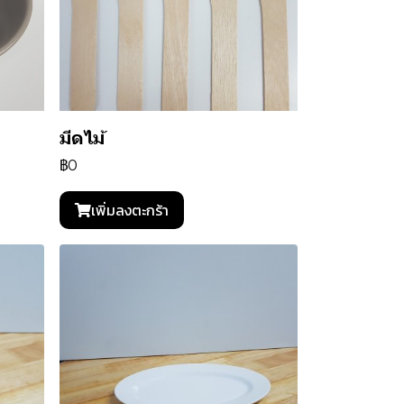
มีดไม้
฿0
เพิ่มลงตะกร้า