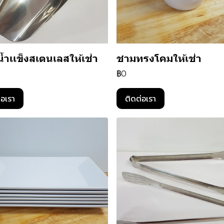
กนํ้าเเข็งสเตนเลสให้เช่า
ชามทรงโคมให้เช่า
฿0
่อเรา
ติดต่อเรา