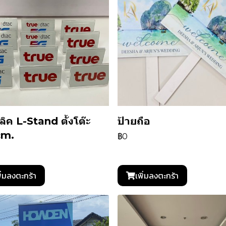
ลิค L-Stand ตั้งโต๊ะ
ป้ายถือ
cm.
฿0
ิ่มลงตะกร้า
เพิ่มลงตะกร้า