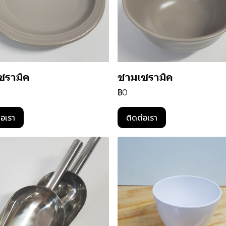
ซรามิค
ชามเซรามิค
฿0
่อเรา
ติดต่อเรา