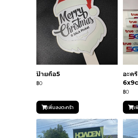
ป้ายถือ5
อะครี
6x9
฿0
฿0
เพิ่มลงตะกร้า
เพ