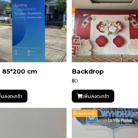
พ 85*200 cm
ิBackdrop
฿0
ิ่มลงตะกร้า
เพิ่มลงตะกร้า
สั่งจองล่วงหน้า