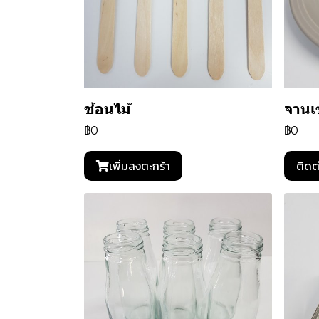
ช้อนไม้
จานเ
฿0
฿0
เพิ่มลงตะกร้า
ติดต