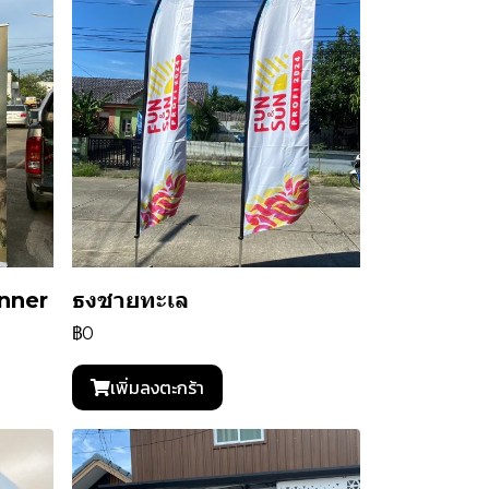
anner
ธงชายทะเล
฿0
เพิ่มลงตะกร้า