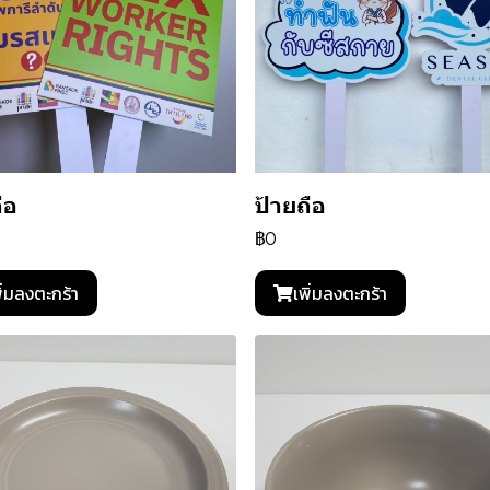
ือ
ป้ายถือ
฿0
ิ่มลงตะกร้า
เพิ่มลงตะกร้า