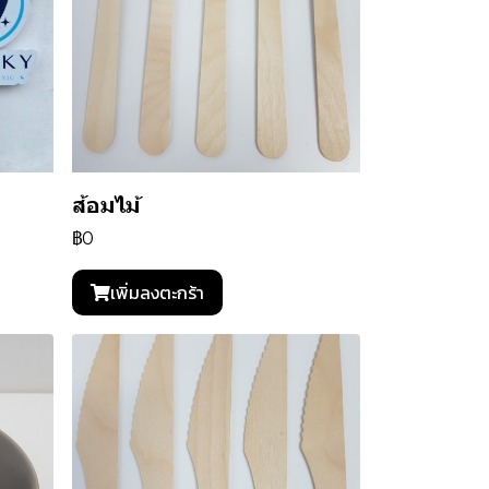
ส้อมไม้
฿0
เพิ่มลงตะกร้า