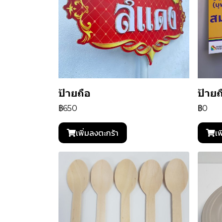
ป้ายถือ
ป้ายถ
฿650
฿0
เพิ่มลงตะกร้า
เพ