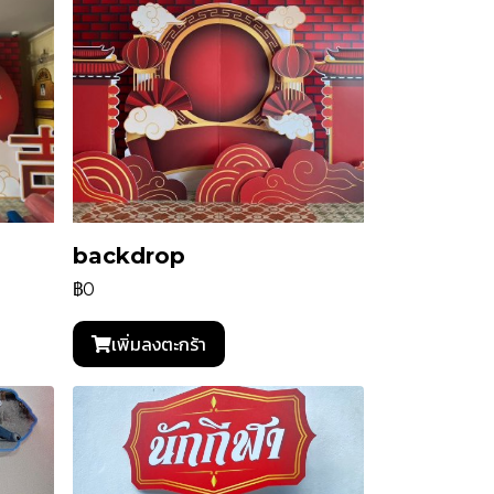
backdrop
฿0
เพิ่มลงตะกร้า