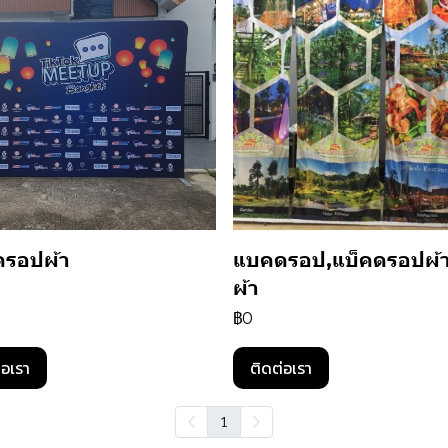
รอปผ้า
แบคดรอป,แบ็คดรอปผ้
ผ้า
฿0
่อเรา
ติดต่อเรา
1