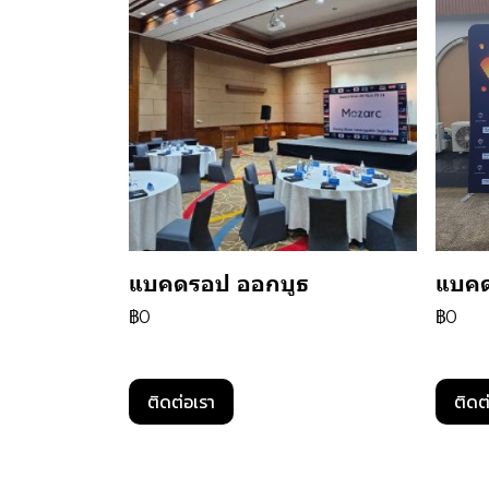
แบคดรอป ออกบูธ
แบคด
฿0
฿0
ติดต่อเรา
ติดต