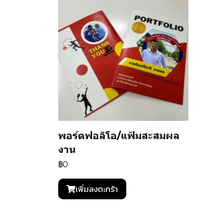
พอร์ตฟอลิโอ/แฟ้มสะสมผล
งาน
฿0
เพิ่มลงตะกร้า