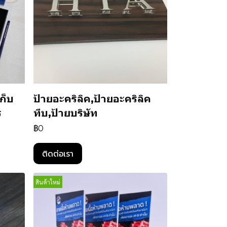
ก็บ
ป้ายอะคริลิค,ป้ายอะคริลิค
ร
ทึบ,ป้ายบริษัท
฿0
ติดต่อเรา
สินค้าใหม่