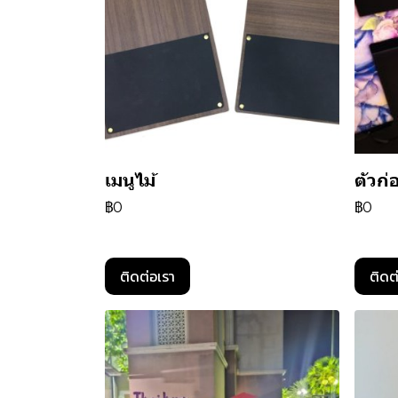
เมนูไม้
ตัวก
฿0
฿0
ติดต่อเรา
ติดต