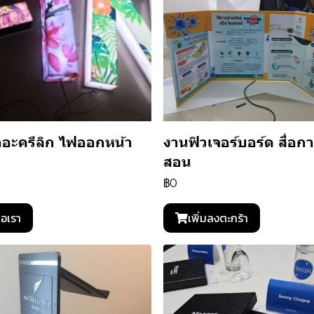
่ออะครีลิก ไฟออกหน้า
งานฟิวเจอร์บอร์ด สื่อก
สอน
฿0
่อเรา
เพิ่มลงตะกร้า