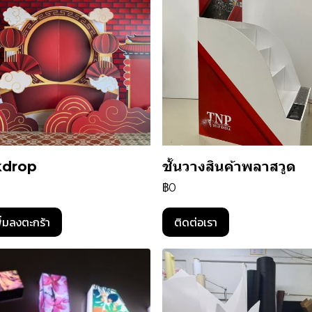
kdrop
ชั้นวางสินค้าพลาสวูด
฿0
ิ่มลงตะกร้า
ติดต่อเรา