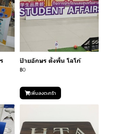
าร
ป้ายอักษร ตั้งพื้น โลโก้
฿0
เพิ่มลงตะกร้า