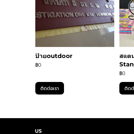
ป้ายoutdoor
สแตน
Stan
฿0
฿0
ติดต่อเรา
ติดต
US