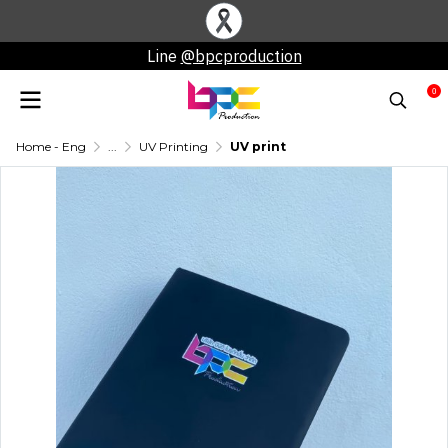
Line
@bpcproduction
0
Home - Eng
...
UV Printing
UV print