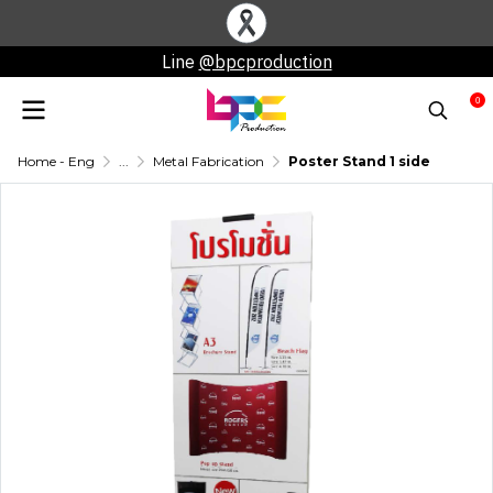
Line
@bpcproduction
0
Home - Eng
...
Metal Fabrication
Poster Stand 1 side