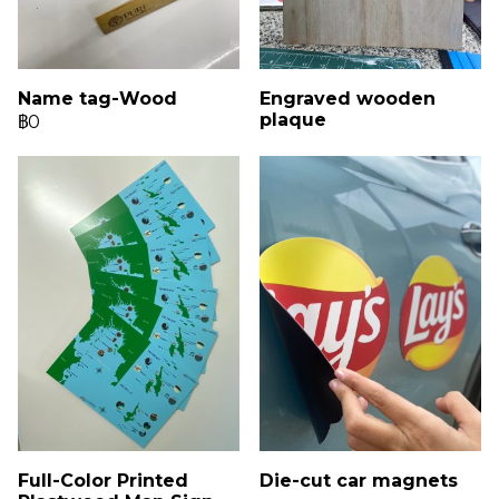
Name tag-Wood
Engraved wooden
plaque
฿0
Full-Color Printed
Die-cut car magnets