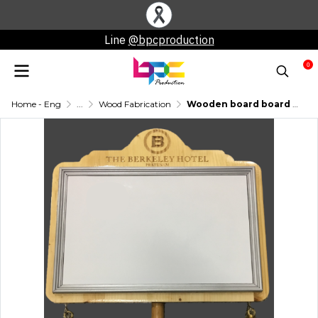
Line
@bpcproduction
0
Home - Eng
...
Wood Fabrication
Wooden board board Can write the name