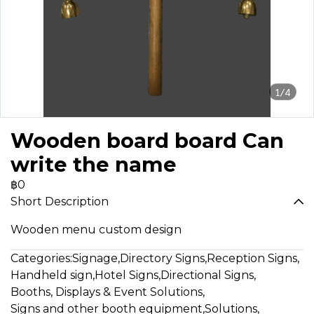
1/4
Wooden board board Can
write the name
฿0
Short Description
Wooden menu custom design
Categories:
Signage
,
Directory Signs
,
Reception Signs
,
Handheld sign
,
Hotel Signs
,
Directional Signs
,
Booths, Displays & Event Solutions
,
Signs and other booth equipment
,
Solutions
,