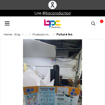
Line
@bpcproduction
0
Home - Eng
...
Products made from Plaswood.
Future board work