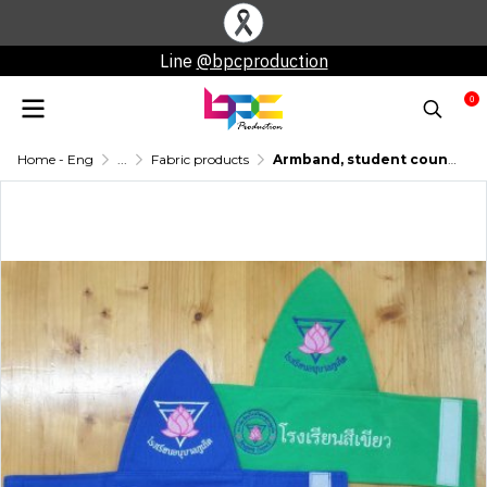
Line
@bpcproduction
0
Home - Eng
...
Fabric products
Armband, student council armband student armband