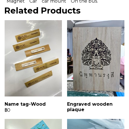
Magnet
Car
car mount
On the bus.
Related Products
Name tag-Wood
Engraved wooden
plaque
฿0