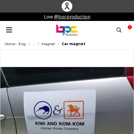
Line
@bpcproduction
0
Home - Eng
...
Magnet
Car magnet