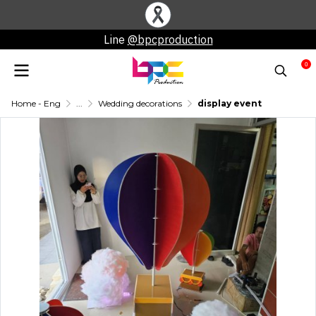
Line
@bpcproduction
0
Home - Eng
...
Wedding decorations
display event