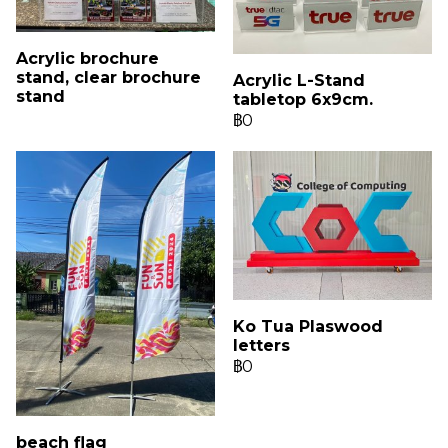
Acrylic brochure
stand, clear brochure
Acrylic L-Stand
stand
tabletop 6x9cm.
฿0
Ko Tua Plaswood
letters
฿0
beach flag