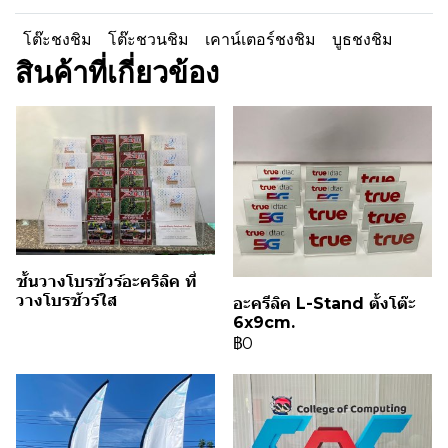
โต๊ะชงชิม
โต๊ะชวนชิม
เคาน์เตอร์ชงชิม
บูธชงชิม
สินค้าที่เกี่ยวข้อง
ชั้นวางโบรชัวร์อะคริลิค ที่
วางโบรชัวร์ใส
อะครีลิค L-Stand ตั้งโต๊ะ
6x9cm.
฿0