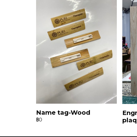
Name tag-Wood
Eng
pla
฿0