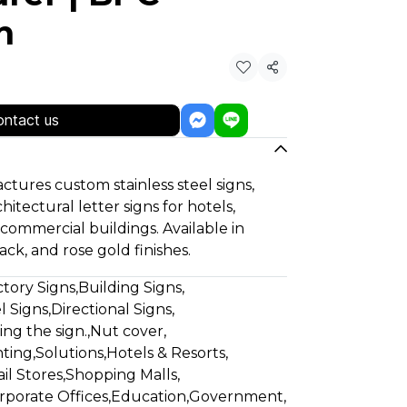
n
Share
ntact us
ures custom stainless steel signs,
hitectural letter signs for hotels,
nd commercial buildings. Available in
ack, and rose gold finishes.
ctory Signs
,
Building Signs
,
l Signs
,
Directional Signs
,
ing the sign.
,
Nut cover
,
nting
,
Solutions
,
Hotels & Resorts
,
il Stores
,
Shopping Malls
,
rporate Offices
,
Education
,
Government
,