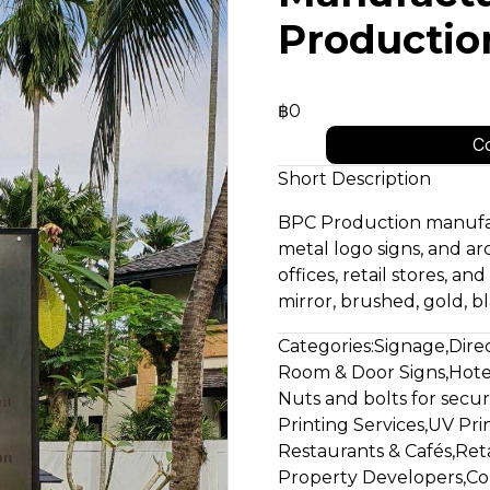
Productio
฿0
Co
Short Description
BPC Production manufact
metal logo signs, and arc
offices, retail stores, a
mirror, brushed, gold, bl
Categories:
Signage
,
Dire
Room & Door Signs
,
Hote
Nuts and bolts for secur
Printing Services
,
UV Pri
Restaurants & Cafés
,
Reta
Property Developers
,
Co