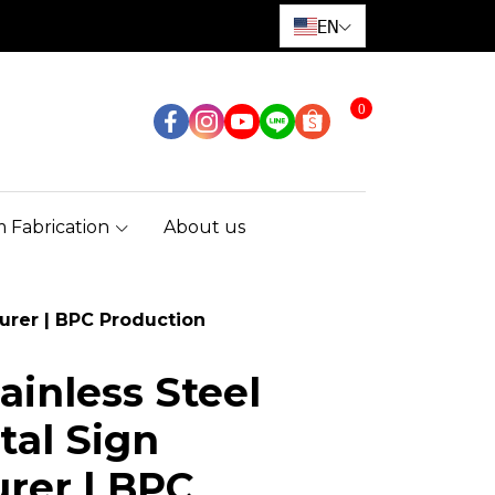
EN
0
 Fabrication
About us
urer | BPC Production
ainless Steel
tal Sign
rer | BPC