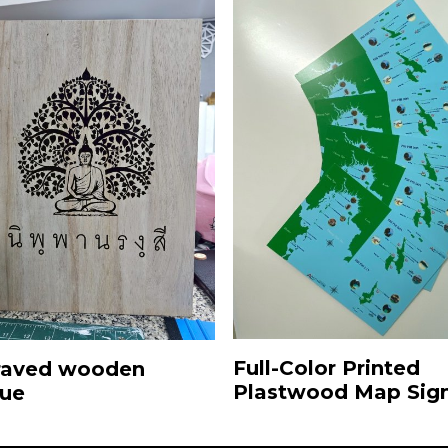
Full-Color Printed
raved wooden
Plastwood Map Sig
que