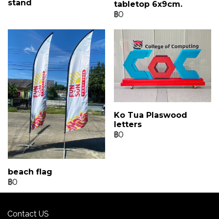
stand
tabletop 6x9cm.
฿0
Ko Tua Plaswood
letters
฿0
beach flag
฿0
Contact US