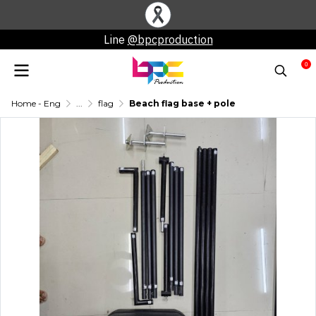
Line
@bpcproduction
0
Home - Eng
...
flag
Beach flag base + pole